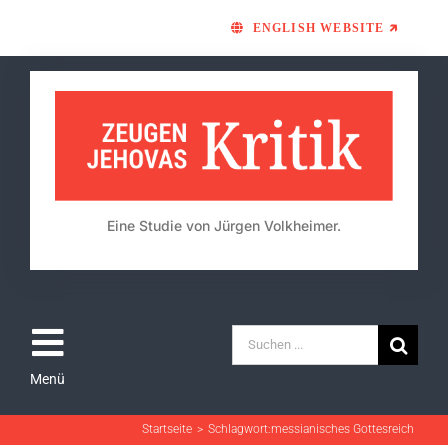
Skip
ENGLISH WEBSITE 🡵
to
content
Eine Studie von Jürgen Volkheimer.
Suche
Toggle
nach:
Menü
Die Studie
Navigation
Kapitel
Startseite
Schlagwort:
messianisches Gottesreich