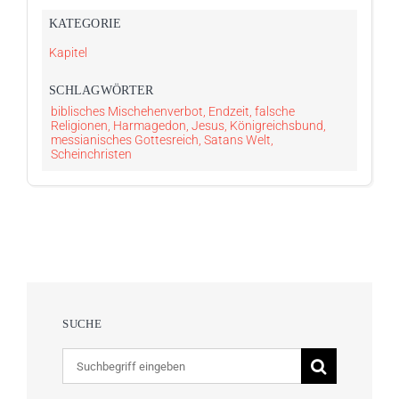
KATEGORIE
Kapitel
SCHLAG­WÖRTER
biblisches Mischehenverbot
,
Endzeit
,
falsche
Religionen
,
Harmagedon
,
Jesus
,
Königreichsbund
,
messianisches Gottesreich
,
Satans Welt
,
Scheinchristen
SUCHE
Suche
nach: