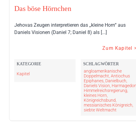
Das böse Hörnchen
Jehovas Zeugen interpretieren das „kleine Horn“ aus
Daniels Visionen (Daniel 7; Daniel 8) als [...]
Zum Kapitel 
KATEGORIE
SCHLAG­WÖRTER
angloamerikanische
Kapitel
Doppelmacht
,
Antiochus
Epiphanes
,
Danielbuch
,
Daniels Vision
,
Harmagedo
Himmelreichsregierung
,
kleines Horn
,
Königreichsbund
,
messianisches Königreich
,
siebte Weltmacht