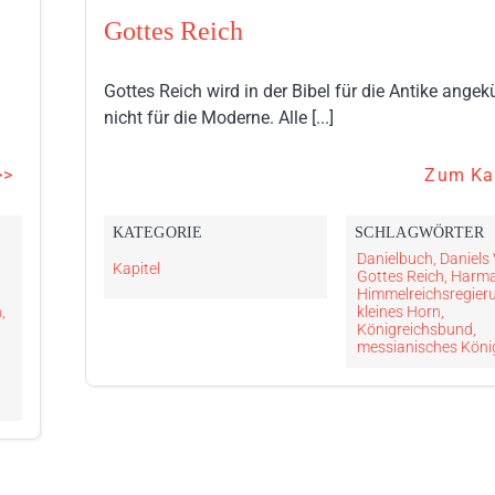
Gottes Reich
Gottes Reich wird in der Bibel für die Antike angek
nicht für die Moderne. Alle [...]
>>
Zum Kap
KATEGORIE
SCHLAG­WÖRTER
Danielbuch
,
Daniels 
Kapitel
Gottes Reich
,
Harm
Himmelreichsregier
n
,
kleines Horn
,
Königreichsbund
,
messianisches Köni