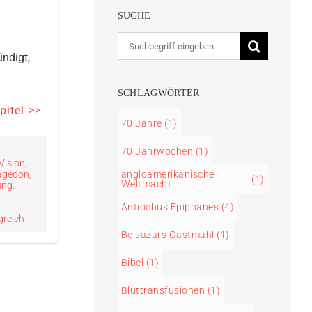
SUCHE
Suche
ündigt,
nach:
SCHLAGWÖRTER
itel >>
70 Jahre
(1)
70 Jahrwochen
(1)
Vision
,
agedon
,
angloamerikanische
(1)
Weltmacht
ung
,
Antiochus Epiphanes
(4)
greich
Belsazars Gastmahl
(1)
Bibel
(1)
Bluttransfusionen
(1)